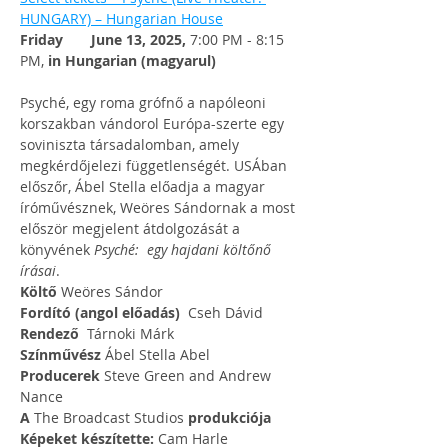
HUNGARY) – Hungarian House
Friday       June 13, 2025, 
7:00 PM - 8:15 
PM, 
in Hungarian (magyarul)
Psyché, egy roma grófnő a napóleoni 
korszakban vándorol Európa-szerte egy 
soviniszta társadalomban, amely 
megkérdőjelezi függetlenségét. USÁban 
előszőr, Ábel Stella előadja a magyar 
íróművésznek, Weöres Sándornak a most 
először megjelent átdolgozását a 
könyvének 
Psyché:  egy hajdani költőnő 
írásai
.
Költő
 Weöres Sándor 
Fordító (angol előadás)
  Cseh Dávid
Rendező
  Tárnoki Márk
Színművész
 Ábel Stella Abel
Producerek
 Steve Green and Andrew 
Nance
A
 The Broadcast Studios 
produkciója
Képeket készítette:
 Cam Harle