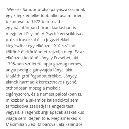
„Weöres Sándor utolsó pályaszakaszának 
egyik legkiemelkedőbb alkotása minden 
bizonnyal az 1972-ben rövid 
egymásutánban három kiadásban is 
megjelent Psyché. A Psyché versciklusa a 
prózai írásokkal és a jegyzetekkel 
kiegészítve egy elképzelt XIX. századi 
költőné élettörténetét rajzolja meg. Ez az 
elképzelt költőnő Lónyay Erzsébet, aki 
1795-ben született, apja gazdag nemes, 
anyja pedig cigányvajda lánya, akit 
Majláth gróf fogadott örökbe. Lónyay, 
akinek harmadik keresztneve Psyché, 
otthonosan mozog a miskolci 
cigánysoron, és a nemesi palotákban is, 
miközben a sikamlós kalandoktól sem 
tartózkodva szabadjára engedi testi 
vágyait, a regensburgi apácák aszketikus 
világa sem idegen tőle. Megismerkedik 
Maximilián Zedlitz báróval, aki kalandos 