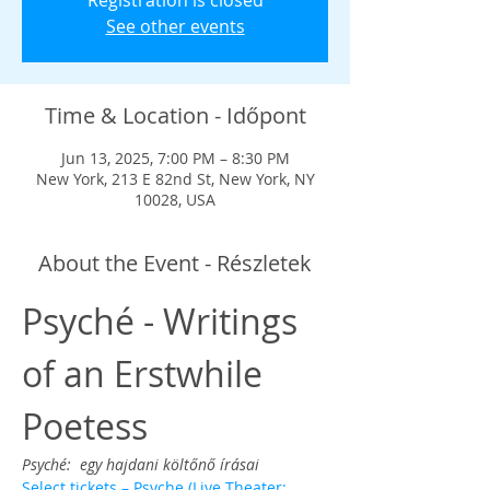
Registration is closed
See other events
Time & Location - Időpont
Jun 13, 2025, 7:00 PM – 8:30 PM
New York, 213 E 82nd St, New York, NY
10028, USA
About the Event - Részletek
Psyché - Writings 
of an Erstwhile 
Poetess
Psyché:  egy hajdani költőnő írásai
Select tickets – Psyche (Live Theater: 