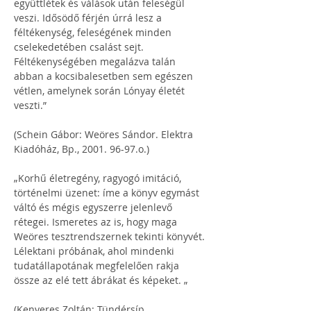
együttlétek és válások után feleségül 
veszi. Idősödő férjén úrrá lesz a 
féltékenység, feleségének minden 
cselekedetében csalást sejt. 
Féltékenységében megalázva talán 
abban a kocsibalesetben sem egészen 
vétlen, amelynek során Lónyay életét 
veszti.”
(Schein Gábor: Weöres Sándor. Elektra 
Kiadóház, Bp., 2001. 96-97.o.)
„Korhű életregény, ragyogó imitáció, 
történelmi üzenet: íme a könyv egymást 
váltó és mégis egyszerre jelenlevő 
rétegei. Ismeretes az is, hogy maga 
Weöres tesztrendszernek tekinti könyvét. 
Lélektani próbának, ahol mindenki 
tudatállapotának megfelelően rakja 
össze az elé tett ábrákat és képeket. „
(Kenyeres Zoltán: Tündérsíp. 