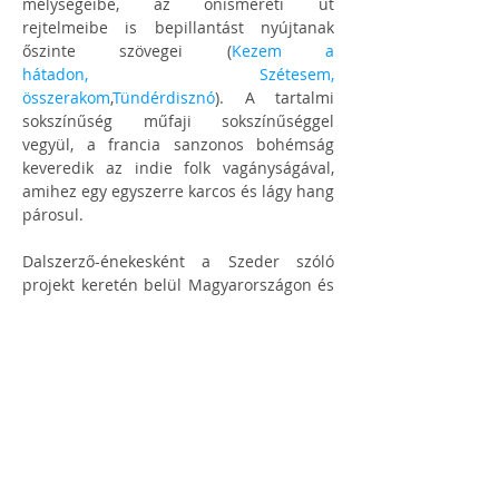
mélységeibe, az önismereti út 
rejtelmeibe is bepillantást nyújtanak 
őszinte szövegei (
Kezem a 
hátadon,
Szétesem, 
összerakom
,
Tündérdisznó
). A tartalmi 
sokszínűség műfaji sokszínűséggel 
vegyül, a francia sanzonos bohémság 
keveredik az indie folk vagányságával, 
amihez egy egyszerre karcos és lágy hang 
párosul.
Dalszerző-énekesként a Szeder szóló 
projekt keretén belül Magyarországon és 
határon túli számos magyar klubban, 
fesztiválokon, budapesti nagyobb 
koncerttermekben lépett már fel. Idén 10 
éves nagy koncertet adott a Várkert 
bazárban, emellett 4. nagy lemezén 
dolgozik, amiből már három single meg is 
jelent.
Salana néven pedig énekhang, dobok és 
hangtál segítségével, relaxáló 