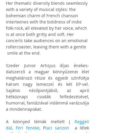
Her thematic diversity blends seamlessly 
with a variety of musical styles: the 
bohemian charm of French chanson 
intertwines with the boldness of indie 
folk-rock, all elevated by her voice, which 
is at once both gritty and soft. Her 
concerts take audiences on an emotional 
rollercoaster, leaving them with a gentle 
 smile at the end.
Szeder Junior Artisjus díjas énekes-
dalszerző a magyar könnyűzenei élet 
meghatározó része és egyedi színfoltja 
három nagy lemezzel és két EP-vel. 
Sajátos nézőpontjából, az apró 
hétköznapi csodák felfedezésével, 
humorral, fantáziával vidámmá varázsolja 
a mindennapokat. 
A könnyed témák mellett ( 
Reggeli 
dal
, 
Feri feneke
, P
iaci sanzon
  a lélek 