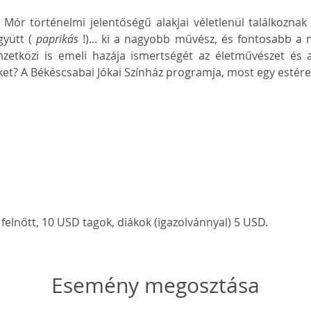
Mór történelmi jelentőségű alakjai véletlenül találkoznak 
yütt ( 
paprikás
 !)... ki a nagyobb művész, és fontosabb a 
mzetközi is emeli hazája ismertségét az életművészet és a
ket? A Békéscsabai Jókai Színház programja, most egy estér
elnőtt, 10 USD tagok, diákok (igazolvánnyal) 5 USD.
Esemény megosztása