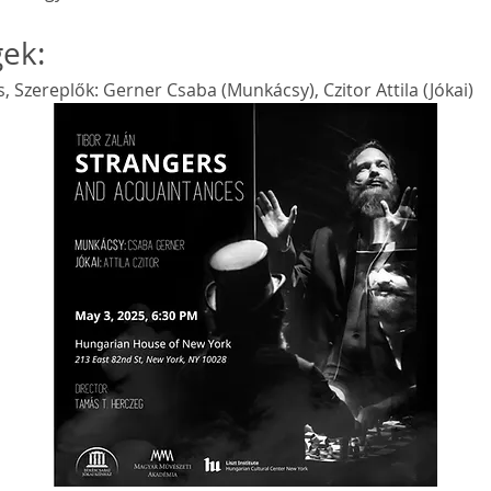
ek:
 Szereplők: Gerner Csaba (Munkácsy), Czitor Attila (Jókai)