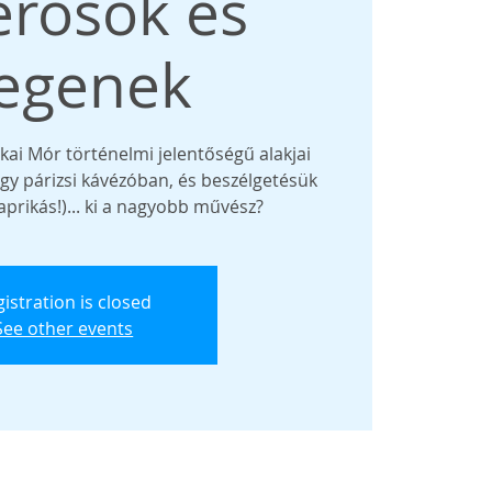
erősök és
egenek
kai Mór történelmi jelentőségű alakjai
egy párizsi kávézóban, és beszélgetésük
aprikás!)... ki a nagyobb művész?
istration is closed
See other events