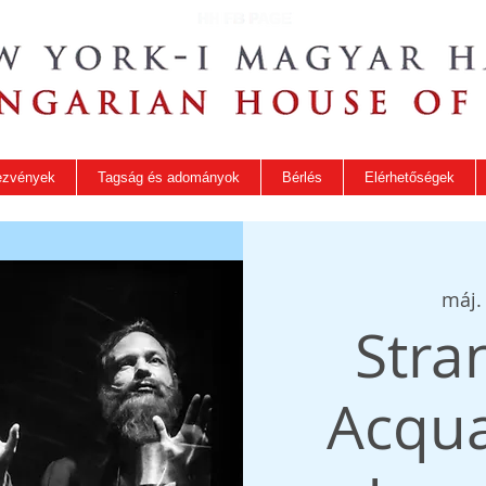
ezvények
Tagság és adományok
Bérlés
Elérhetőségek
máj. 
Stra
Acqua