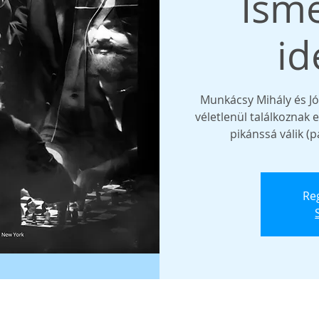
Ism
id
Munkácsy Mihály és Jó
véletlenül találkoznak 
pikánssá válik (p
Reg