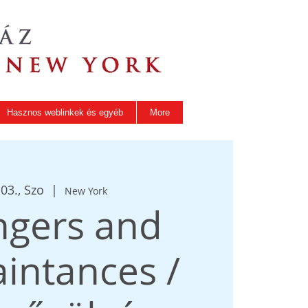
Hasznos weblinkek és egyéb
More
03., Szo
  |  
New York
ngers and
intances /