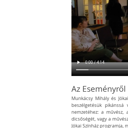
Az Eseményről
Munkácsy Mihály és Jókai 
beszélgetésük pikánssá v
nemzetéhez: a művész, ak
dicsőségét, vagy a művész,
Jókai Színház programja, 