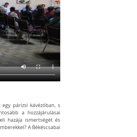
 egy párizsi kávézóban, s 
tosabb a hozzájárulásai 
li hazája ismertségét és 
emberekkel? 
A Békéscsabai 