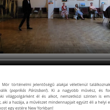
Mór történelmi jelentőségű alakjai véletlenül találkoznak
álik (
paprikás Párizsban!
). Ki a nagyobb művész, és fon
i világpolgárként él és alkot, nemzetközi szinten is eme
 aki a hazája, a művészet mindennapjait együtt éli a helyi 
most egy estére New Yorkban!