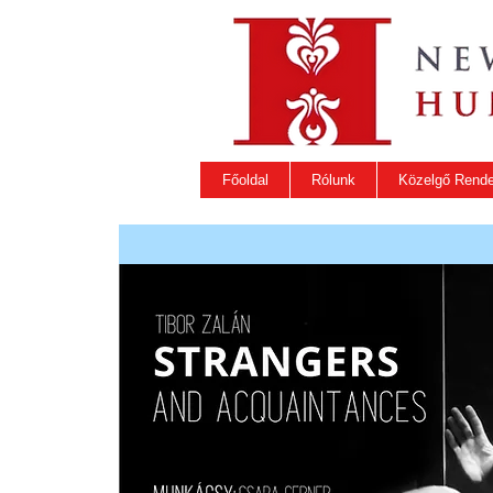
Főoldal
Rólunk
Közelgő Rend