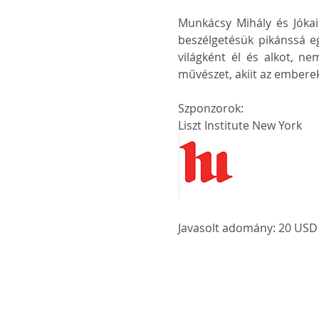
Munkácsy Mihály és Jókai 
beszélgetésük pikánssá eg
világként él és alkot, ne
művészet, akiit az embere
Szponzorok:
Liszt Institute New York
Javasolt adomány: 20 USD f