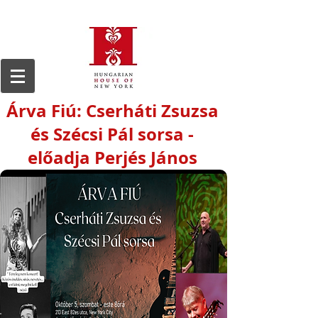
Árva Fiú: Cserháti Zsuzsa
és Szécsi Pál sorsa -
előadja Perjés János