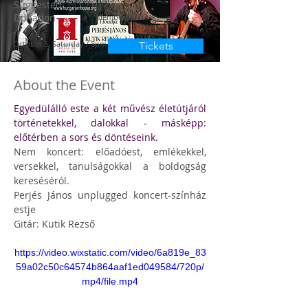
Suggested
$20 / $10 HH
Donation
Members
October 5, Saturday / 8pm
Tickets
About the Event
Egyedülálló este a két művész életútjáról 
történetekkel, dalokkal - másképp: 
előtérben a sors és döntéseink.
Nem koncert: előadóest, emlékekkel, 
versekkel, tanulságokkal a boldogság 
kereséséról.
Perjés János unplugged koncert-színház 
estje
Gitár: Kutik Rezső
https://video.wixstatic.com/video/6a819e_83
59a02c50c64574b864aaf1ed049584/720p/
mp4/file.mp4