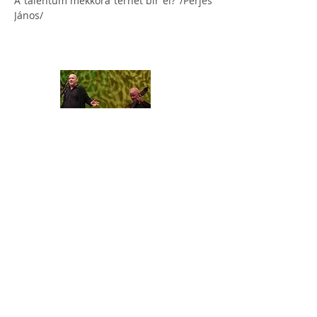
A talentum mekkora terhet bír el?"/Perjés 
János/ 
Featured Guests:
Perjés János, színész-rendező, színház alapító,
executive coach. Főszerepet játszott például a
CLOSER, a Mario és a varázsló, Ölelj át ( Neil
Simon), Same Time, Next Year ( Bernard Slade),
Macbeth, Cabaret (musical), Equus.
Színész-rendezőként felnőtt, civil foglalkozású
embereknek tart csoportokat, ahol színházi
eszközökkel vegyíti az önismeret, önbizalom
fejlesztést.
Színészként sorselemzéssel összekötött
unplugged koncert-színház roadshowt tart