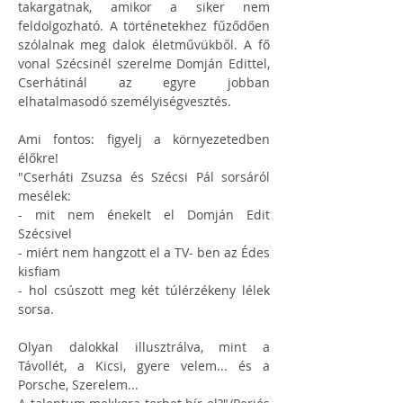
takargatnak, amikor a siker nem 
feldolgozható. A történetekhez fűződően 
szólalnak meg dalok életművükből. A fő 
vonal Szécsinél szerelme Domján Edittel, 
Cserhátinál az egyre jobban 
elhatalmasodó személyiségvesztés.
Ami fontos: figyelj a környezetedben 
élőkre!
"Cserháti Zsuzsa és Szécsi Pál sorsáról 
mesélek: 
- mit nem énekelt el Domján Edit 
Szécsivel
- miért nem hangzott el a TV- ben az Édes 
kisfiam
- hol csúszott meg két túlérzékeny lélek 
sorsa.
Olyan dalokkal illusztrálva, mint a 
Távollét, a Kicsi, gyere velem... és a 
Porsche, Szerelem...