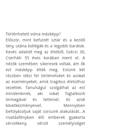
Történhetett volna másképp?
Először, mint befutott sztár és a kezdő 
lány, utána kollégák és a legjobb barátok. 
Kevés adatott meg az életből, Szécsi 30, 
Cserháti 55 éves korában ment el. A 
nézők szemében sikeresek voltak, ám ők 
ezt másképp élték meg. Estünk két 
részben idézi fel történetüket és azokat 
az eseményeket, amik tragikus életúthoz 
vezettek. Tanulságul szolgálhat az est 
mindenkinek, aki sokat foglalkozik 
önmagával és tetteivel. és azok 
következményeivel. Mennyiben 
befolyásoljuk saját sorsunk alakulását...A 
rivaldafényben élő emberek gyakorta 
sérülékeny, sérült személyiséget 